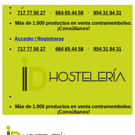
Saltar
al
717 77 50 27
·
664 65 44 58
·
954 31 94 31
contenido
Más de 1.000 productos en venta contrareembolso.
¡Consúltanos!
Acceder / Registrarse
717 77 50 27
·
664 65 44 58
·
954 31 94 31
Más de 1.000 productos en venta contrareembolso.
¡Consúltanos!