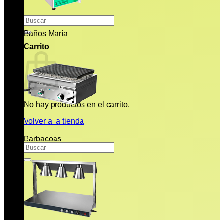
Buscar
por:
Baños María
Carrito
No hay productos en el carrito.
Volver a la tienda
Barbacoas
Buscar
por: