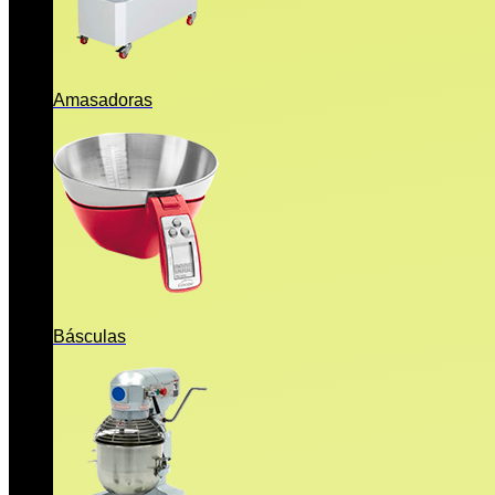
Amasadoras
Básculas