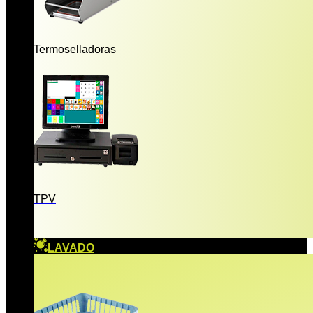
Termoselladoras
TPV
LAVADO