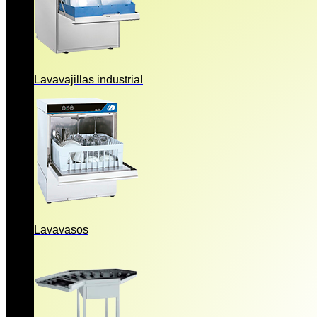
Lavavajillas industrial
Lavavasos