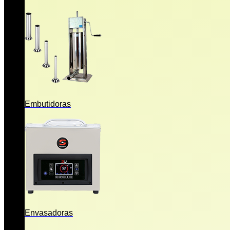
Embutidoras
Envasadoras