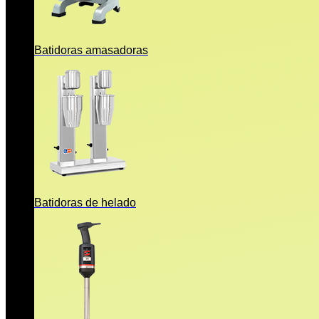
Batidoras amasadoras
Batidoras de helado