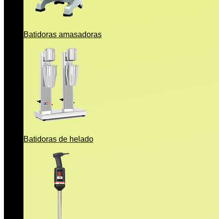
Batidoras amasadoras
Batidoras de helado