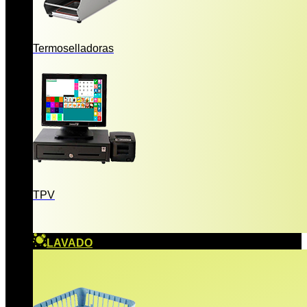
Termoselladoras
TPV
LAVADO