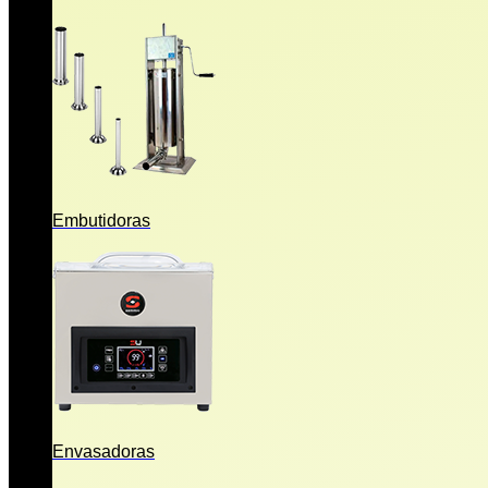
Embutidoras
Envasadoras