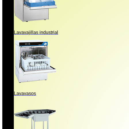
Lavavajillas industrial
Lavavasos