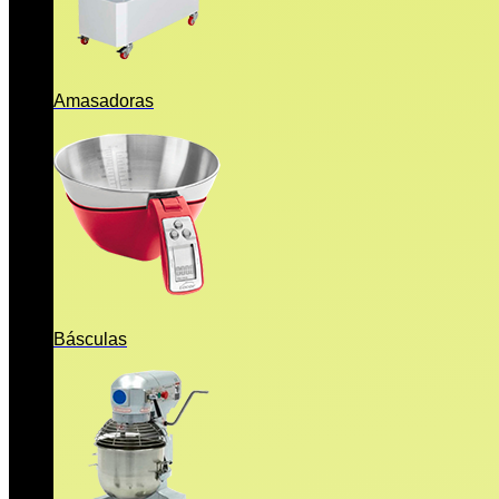
Amasadoras
Básculas