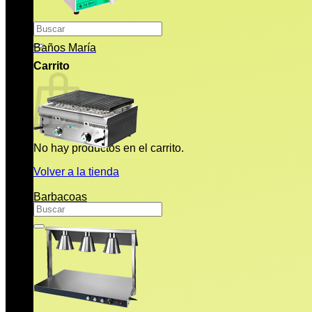
Buscar
por:
Baños María
Carrito
No hay productos en el carrito.
Volver a la tienda
Barbacoas
Buscar
por: