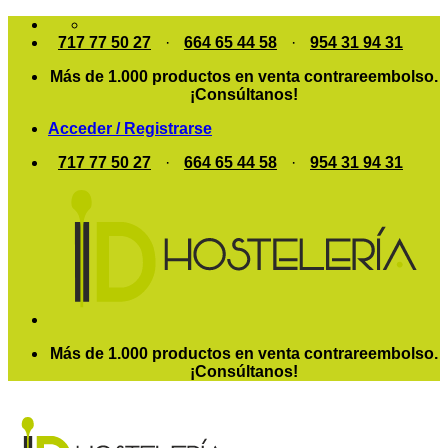
Saltar
al
717 77 50 27
·
664 65 44 58
·
954 31 94 31
contenido
Más de 1.000 productos en venta contrareembolso.
¡Consúltanos!
Acceder / Registrarse
717 77 50 27
·
664 65 44 58
·
954 31 94 31
Más de 1.000 productos en venta contrareembolso.
¡Consúltanos!