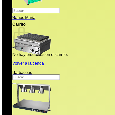
Buscar
por:
Baños María
Carrito
No hay productos en el carrito.
Volver a la tienda
Barbacoas
Buscar
por: