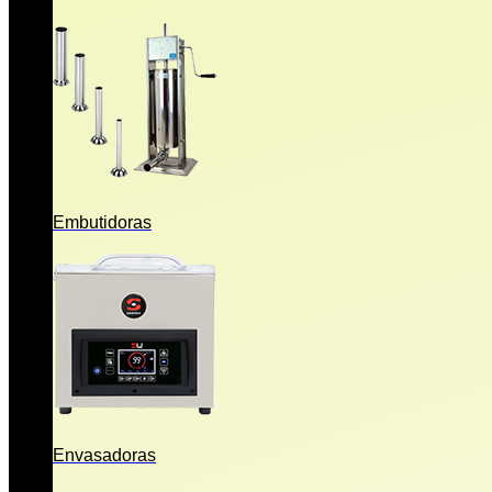
Embutidoras
Envasadoras