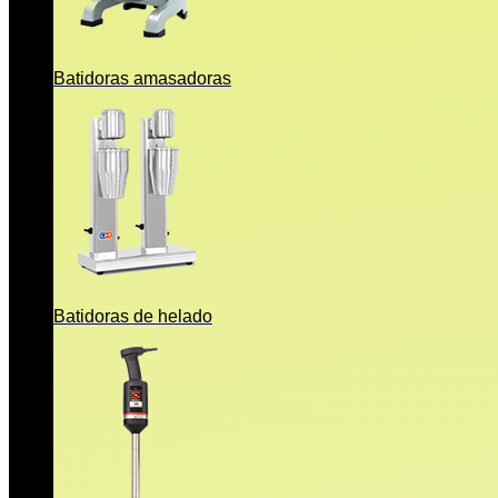
Batidoras amasadoras
Batidoras de helado