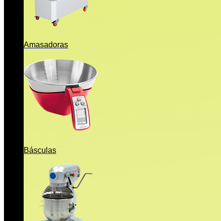
Amasadoras
Básculas