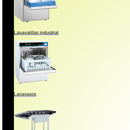
Lavavajillas industrial
Lavavasos