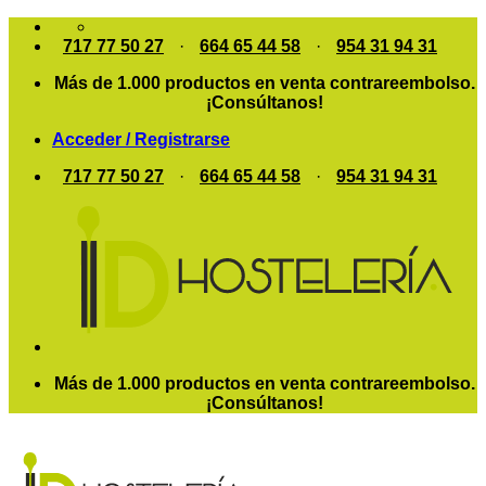
Saltar
al
717 77 50 27
·
664 65 44 58
·
954 31 94 31
contenido
Más de 1.000 productos en venta contrareembolso.
¡Consúltanos!
Acceder / Registrarse
717 77 50 27
·
664 65 44 58
·
954 31 94 31
Más de 1.000 productos en venta contrareembolso.
¡Consúltanos!