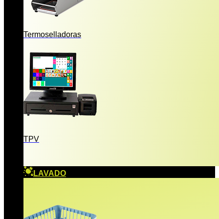
Termoselladoras
TPV
LAVADO