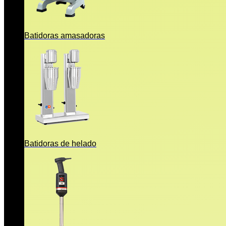
Batidoras amasadoras
Batidoras de helado