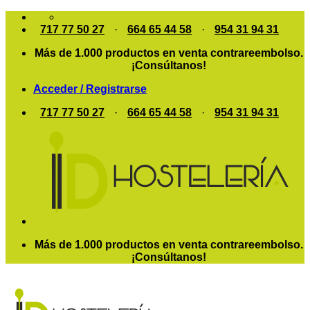
Saltar
al
717 77 50 27
·
664 65 44 58
·
954 31 94 31
contenido
Más de 1.000 productos en venta contrareembolso.
¡Consúltanos!
Acceder / Registrarse
717 77 50 27
·
664 65 44 58
·
954 31 94 31
Más de 1.000 productos en venta contrareembolso.
¡Consúltanos!