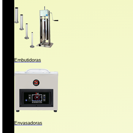
Embutidoras
Envasadoras