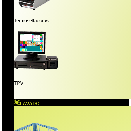
Termoselladoras
TPV
LAVADO