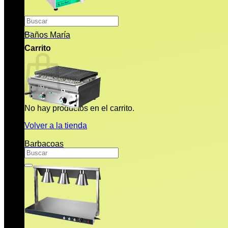
Buscar
por:
Baños María
Carrito
No hay productos en el carrito.
Volver a la tienda
Barbacoas
Buscar
por: