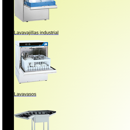
Lavavajillas industrial
Lavavasos