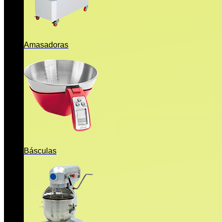
Amasadoras
Básculas